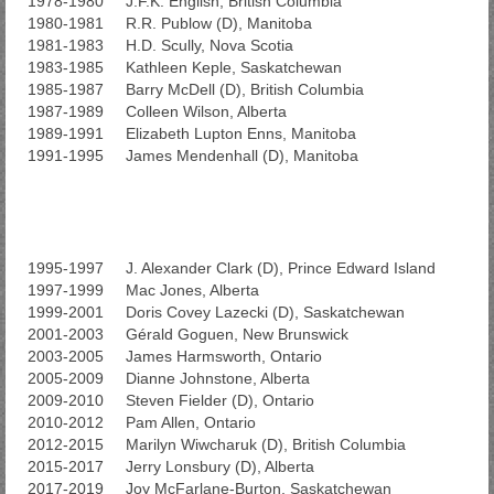
1978-1980 J.F.K. English, British Columbia
1980-1981 R.R. Publow (D), Manitoba
1981-1983 H.D. Scully, Nova Scotia
1983-1985 Kathleen Keple, Saskatchewan
1985-1987 Barry McDell (D), British Columbia
1987-1989 Colleen Wilson, Alberta
1989-1991 Elizabeth Lupton Enns, Manitoba
1991-1995 James Mendenhall (D), Manitoba
1995-1997 J. Alexander Clark (D), Prince Edward Island
1997-1999 Mac Jones, Alberta
1999-2001 Doris Covey Lazecki (D), Saskatchewan
2001-2003 Gérald Goguen, New Brunswick
2003-2005 James Harmsworth, Ontario
2005-2009 Dianne Johnstone, Alberta
2009-2010 Steven Fielder (D), Ontario
2010-2012 Pam Allen, Ontario
2012-2015 Marilyn Wiwcharuk (D), British Columbia
2015-2017 Jerry Lonsbury (D), Alberta
2017-2019 Joy McFarlane-Burton, Saskatchewan