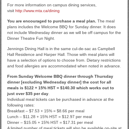
For more information on campus dining services,
visit
http://www.mta.ca/dining
You are encouraged to purchase a meal plan.
The meal
plans includes the Welcome BBQ for Sunday dinner. It does
not include Wednesday dinner as we will be off campus for the
Dinner Theatre Fun Night.
Jennings Dining Hall is in the same cul-de-sac as Campbell
Hall Residence and Harper Hall. Those with meal plans will
have a selection of options to choose from. Dietary restrictions
and food allergies are accommodated when noted in advance.
From Sunday Welcome BBQ dinner through Thursday
dinner [excluding Wednesday dinner] the cost for all
meals is $122 + 15% HST = $140.30 which works out to
just over $35 per day
.
Individual meal tickets can be purchased in advance at the
following rates:
Breakfast – $7.53 + 15% = $8.66 per meal
Lunch – $11.28 + 15% HST = $12.97 per meal
Dinner – $15.05 + 15% HST = $17.31 per meal
A limited number of meal tickets will also be available on-site at