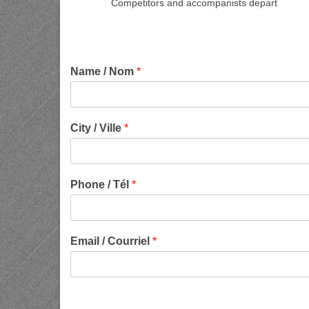
Competitors and accompanists depart
Name / Nom
*
City / Ville
*
Phone / Tél
*
Email / Courriel
*