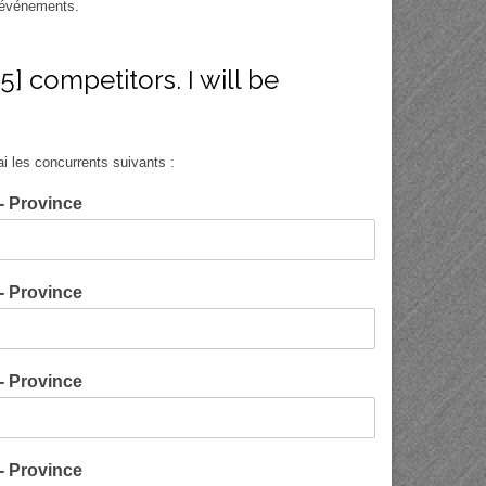
s événements.
] competitors. I will be
 les concurrents suivants :
 - Province
 - Province
 - Province
 - Province