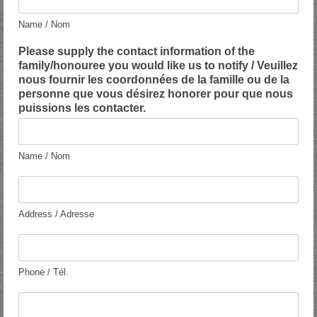
Name / Nom
Please supply the contact information of the
family/honouree you would like us to notify / Veuillez
nous fournir les coordonnées de la famille ou de la
personne que vous désirez honorer pour que nous
puissions les contacter.
Name / Nom
A
d
d
Address / Adresse
r
e
P
s
h
s
o
Phone / Tél.
o
n
f
e
E
C
o
m