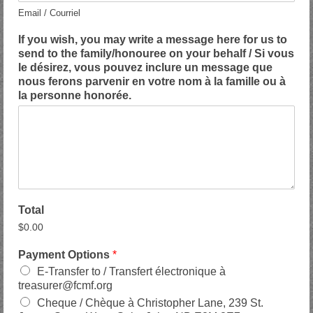
o
f
a
Email / Courriel
n
p
i
t
e
l
If you wish, you may write a message here for us to
a
r
o
send to the family/honouree on your behalf / Si vous
c
s
f
le désirez, vous pouvez inclure un message que
t
o
p
nous ferons parvenir en votre nom à la famille ou à
n
e
la personne honorée.
t
r
o
s
c
o
o
n
n
t
t
o
a
c
c
o
Total
t
n
$0.00
t
a
Payment Options
*
c
E-Transfer to / Transfert électronique à
t
treasurer@fcmf.org
Cheque / Chèque à Christopher Lane, 239 St.